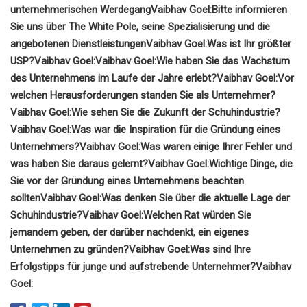
unternehmerischen Werdegang
Vaibhav Goel:
Bitte informieren
Sie uns über The White Pole, seine Spezialisierung und die
angebotenen Dienstleistungen
Vaibhav Goel:
Was ist Ihr größter
USP?
Vaibhav Goel:
Vaibhav Goel:
Wie haben Sie das Wachstum
des Unternehmens im Laufe der Jahre erlebt?
Vaibhav Goel:
Vor
welchen Herausforderungen standen Sie als Unternehmer?
Vaibhav Goel:
Wie sehen Sie die Zukunft der Schuhindustrie?
Vaibhav Goel:
Was war die Inspiration für die Gründung eines
Unternehmers?
Vaibhav Goel:
Was waren einige Ihrer Fehler und
was haben Sie daraus gelernt?
Vaibhav Goel:
Wichtige Dinge, die
Sie vor der Gründung eines Unternehmens beachten
sollten
Vaibhav Goel:
Was denken Sie über die aktuelle Lage der
Schuhindustrie?
Vaibhav Goel:
Welchen Rat würden Sie
jemandem geben, der darüber nachdenkt, ein eigenes
Unternehmen zu gründen?
Vaibhav Goel:
Was sind Ihre
Erfolgstipps für junge und aufstrebende Unternehmer?
Vaibhav
Goel: