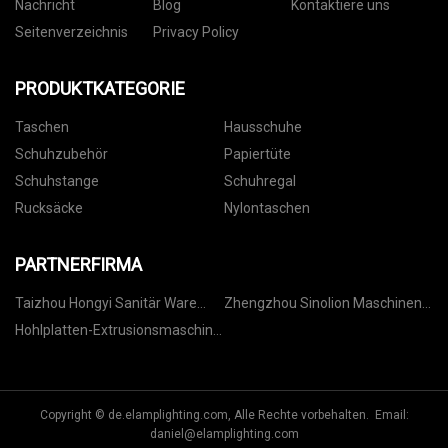
Nachricht
Blog
Kontaktiere uns
Seitenverzeichnis
Privacy Policy
PRODUKTKATEGORIE
Taschen
Hausschuhe
Schuhzubehör
Papiertüte
Schuhstange
Schuhregal
Rucksäcke
Nylontaschen
PARTNERFIRMA
Taizhou Hongyi Sanitär Ware
Zhengzhou Sinolion Maschinen
Fabrik
Co., Ltd.
Hohlplatten-Extrusionsmaschine
kaufen
Copyright © de.elamplighting.com, Alle Rechte vorbehalten. Email:
daniel@elamplighting.com