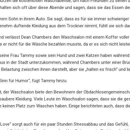
utzen die kostenlosen Waschabende, um nach Freunden zu sehen un
halten sich oft über diese Abende und sagen, dass sie das Essen der 
hrem Sohn in ihrem Auto. Sie sagt, dass es für sie immer schwieriger w
ehm duftende Kleidung aus dem Trockner nimmt, fühlt sie sich dadu
 verlässt Dean Chambers den Waschsalon mit einem Koffer voller sa
ss er nicht für die Wäsche bezahlen musste, da er es sich nicht leiste
eine Frau Tammy sowie sein Hund und zwei Katzen haben während d
s in der Stadt unterzukommen, während Chambers unter einer Brücke
 Belastung zwischen ihnen darstellt, aber sie „halten es frisch“ und l
Sinn für Humor“, fügt Tammy hinzu.
t, der Waschsalon biete den Bewohnern der Obdachlosengemeinscha
aubere Kleidung. Viele Leute im Waschsalon sagen, dass sie die ge
e keinen Platz zum Waschen haben. Einige berichteten auch, dass d
 Love“ sorgt auch für ein paar Stunden Stressabbau und das Gefühl,