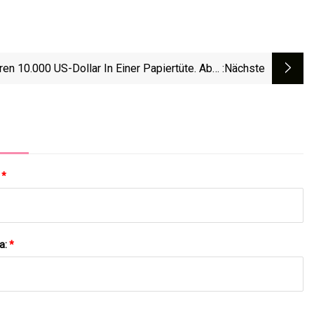
en 10.000 US-Dollar In Einer Papiertüte. Aber
:nächste
Es Eine Bestechung Im Sinne Des Gesetzes?
 Es Auf Jeden Fall, Sagt Das Oberste Gericht
Von New Jersey.
:
*
a:
*