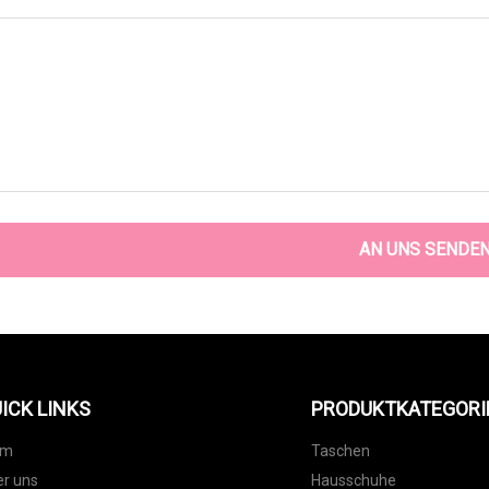
AN UNS SENDE
ICK LINKS
PRODUKTKATEGORI
im
Taschen
r uns
Hausschuhe