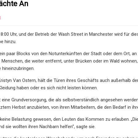
ächte An
3
18:00 Uhr, und der Betrieb der Wash Street in Manchester wird für di
e hinzu.
in paar Blocks von den Notunterkünften der Stadt oder dem Ort, an d
ie Menschen, die weiter entfernt, unter Brücken oder im Wald wohnen
 hineinzubringen.
 Kristyn Van Ostern, hält die Türen ihres Geschäfts auch außerhalb d
leidung haben oder es sich nicht leisten können.
t eine Grundversorgung, die als selbstverständlich angesehen werd
etztem Herbst anzubieten, von ihren Mitarbeitern, die den Bedarf in i
ei keine Belastung gewesen, den Leuten das Kommen zu erlauben. „D
und sie wollten ihren Nachbarn helfen“, sagte sie.