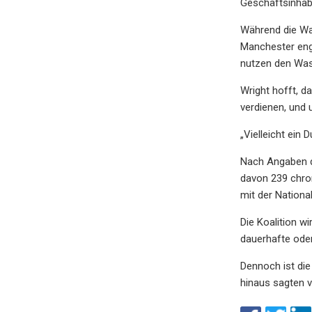
Geschäftsinhabe
Während die Wa
Manchester enga
nutzen den Wa
Wright hofft, 
verdienen, und 
„Vielleicht ein
Nach Angaben d
davon 239 chron
mit der Nationa
Die Koalition w
dauerhafte ode
Dennoch ist die
hinaus sagten vi