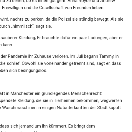
d zu sehen, ob es ihnen gut geht. Anna Royce und Andrew
Freiwilligen und die Gesellschaft von Freunden lieben.
ird, nachts zu parken, da die Polizei sie ständig bewegt. Als sie
rch „himmlisch“, sagt sie.
uberer Kleidung; Er brauchte dafür ein paar Ladungen, aber er
n kann.
er Pandemie ihr Zuhause verloren. Im Juli begann Tammy, in
 schlief. Obwohl sie voneinander getrennt sind, sagt er, dass
ieben sich bedingungslos.
ft in Manchester ein grundlegendes Menschenrecht:
spendete Kleidung, die sie in Tierheimen bekommen, wegwerfen
ie Waschmaschinen in einigen Notunterkünften der Stadt kaputt
 dass sich jemand um ihn kümmert. Es bringt dem