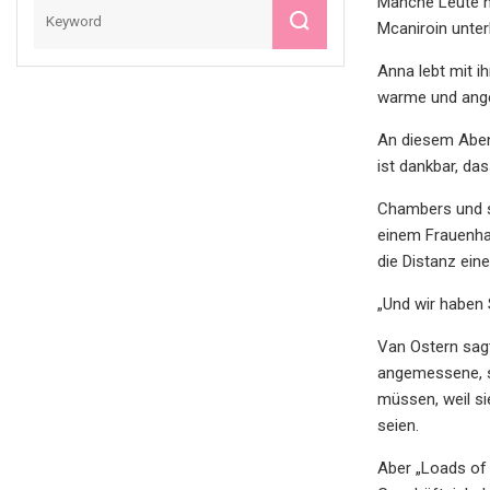
Manche Leute n
Mcaniroin unter
Anna lebt mit i
warme und angen
An diesem Abend
ist dankbar, da
Chambers und s
einem Frauenhau
die Distanz eine
„Und wir haben 
Van Ostern sag
angemessene, s
müssen, weil si
seien.
Aber „Loads of