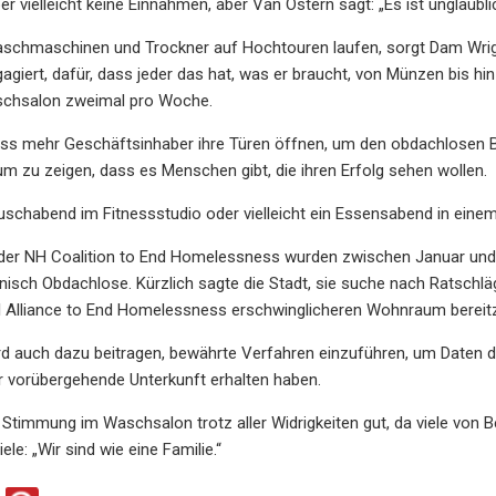
r vielleicht keine Einnahmen, aber Van Ostern sagt: „Es ist unglaubl
schmaschinen und Trockner auf Hochtouren laufen, sorgt Dam Wright
giert, dafür, dass jeder das hat, was er braucht, von Münzen bis h
schsalon zweimal pro Woche.
dass mehr Geschäftsinhaber ihre Türen öffnen, um den obdachlosen
um zu zeigen, dass es Menschen gibt, die ihren Erfolg sehen wollen.
 Duschabend im Fitnessstudio oder vielleicht ein Essensabend in einem
er NH Coalition to End Homelessness wurden zwischen Januar und D
isch Obdachlose. Kürzlich sagte die Stadt, sie suche nach Ratschläg
l Alliance to End Homelessness erschwinglicheren Wohnraum bereitz
ird auch dazu beitragen, bewährte Verfahren einzuführen, um Daten 
r vorübergehende Unterkunft erhalten haben.
 Stimmung im Waschsalon trotz aller Widrigkeiten gut, da viele von
ele: „Wir sind wie eine Familie.“