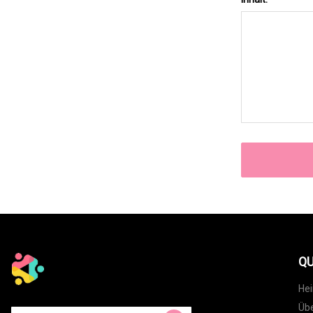
QU
He
Übe