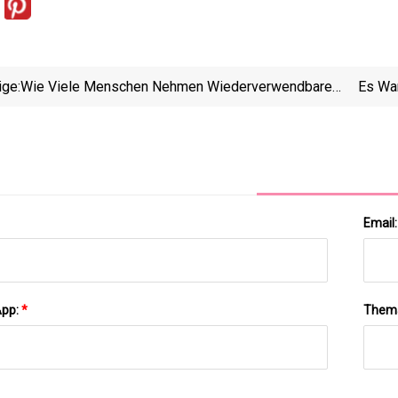
ige:
Wie Viele Menschen Nehmen Wiederverwendbare
Es War
Beutel Mit In Den Supermarkt? Nicht Viele
War 
Das War
Email
App:
*
Them