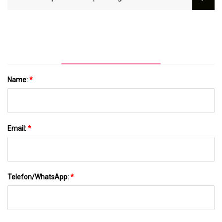
Wichtige Erkenntnisse Und Führende
Akteure, Atlas Paper Bag CoLtd, WestRock,
McNairn Packaging, Tribute Packaging Inc,
CKP, Canada Brown, Canadian Kraft Paper,
NNZ,
Name:
*
Email:
*
Telefon/WhatsApp:
*