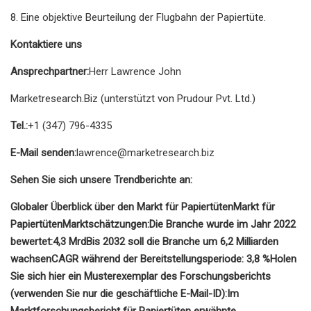
8. Eine objektive Beurteilung der Flugbahn der Papiertüte.
Kontaktiere uns
Ansprechpartner:
Herr Lawrence John
Marketresearch.Biz (unterstützt von Prudour Pvt. Ltd.)
Tel.:
+1 (347) 796-4335
E-Mail senden:
lawrence@marketresearch.biz
Sehen Sie sich unsere Trendberichte an:
Globaler Überblick über den Markt für Papiertüten
Markt für
Papiertüten
Marktschätzungen:
Die Branche wurde im Jahr 2022
bewertet:
4,3 Mrd
Bis 2032 soll die Branche um 6,2 Milliarden
wachsen
CAGR während der Bereitstellungsperiode: 3,8 %
Holen
Sie sich hier ein Musterexemplar des Forschungsberichts
(verwenden Sie nur die geschäftliche E-Mail-ID):
Im
Marktforschungsbericht für Papiertüten erwähnte