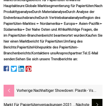
Hauptakteure:
Globale Marktsegmentierung für Papiertüten:
Nach
Produkttypanalyse
Durch Materialanalyse
Durch Analyse der
Endverbrauchsbranche
Durch Vertriebskanalanalyse
Region des
Papiertüten-Marktes:
➛ Nordamerika
➛ Europa
➛ Asien-Pazifik
➛
Südamerika
➛ Der Nahe Osten und Afrika
Wichtige Fragen, die
im Papiertüten-Branchenbericht beantwortet wurden:
Kaufen Sie
hier einen Marktbericht für Papiertüten:
Umfang des
Berichts:
Papiertüte
Höhepunkte des Papiertüten-
Branchenberichts:
Kontaktiere uns
Ansprechpartner:
Tel.:
E-Mail
senden:
Sehen Sie sich unsere Trendberichte an:
Vorherige:
Nachhaltiger Showdown: Plastik- Vs.
Papiertüten Features
Markt Für Papiertütenverpackungen 2031 –
:nächste