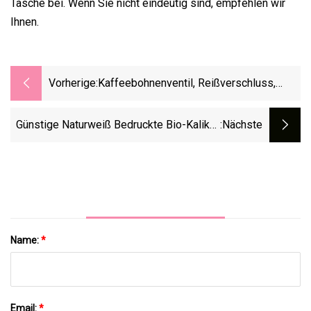
Tasche bei. Wenn Sie nicht eindeutig sind, empfehlen wir
Ihnen.
Vorherige:
Kaffeebohnenventil, Reißverschluss,
Seitenfalte, Pulver, Süßigkeiten, Früchte,
Gemischte Nüsse, Lose Tabaksnacks,
Günstige Naturweiß Bedruckte Bio-Kaliko-
:nächste
Nylon-Aluminiumfolie,
Einkaufstasche Aus Baumwolle/Öko
Kunststoffverpackung, Laminierstift,
Kaffeebeutel
Name:
*
Email:
*