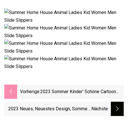
Vorherige:
2023 Sommer Kinder′ Schöne Cartoon
Clogs Schuhe Kinder′ S Strand Sandalen
Schuhe Baby Kleinkind Weiche Indoor
2023 Neues, Neuestes Design, Sommer-
:nächste
Rutschen Hausschuhe
Cartoon-Muster, EVA-Injektion, Kinder-
Clog-Schuhe, Sandalen, Hausschuhe